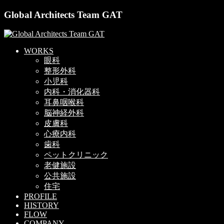
Global Architects Team GAT
WORKS
眼科
整形外科
小児科
内科・消化器科
耳鼻咽喉科
脳神経外科
皮膚科
心療内科
歯科
ペットクリニック
老健施設
公共施設
住宅
PROFILE
HISTORY
FLOW
COMPANY