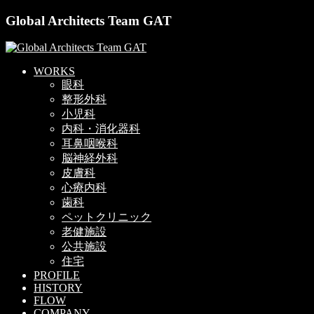
Global Architects Team GAT
WORKS
眼科
整形外科
小児科
内科・消化器科
耳鼻咽喉科
脳神経外科
皮膚科
心療内科
歯科
ペットクリニック
老健施設
公共施設
住宅
PROFILE
HISTORY
FLOW
COMPANY