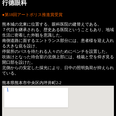
行德眼科
●第18回アートポリス推進賞受賞
熊本城の北東に位置する、眼科医院の建替えである。
７代目を継承される、歴史ある医院ということもあり、地域
生活に密着した外観を意識した。
南側道路に面するエントランス部分には、患者様を迎え入れ
る大きな庇を設け、
停留所のバスを待たれる人々のためにベンチを設置した。
吹抜けとなった待合室の北側上部には、植栽と空を仰ぎ見る
開口部を設けた。
北側からの安定した採光により、日中の照明負荷が抑えられ
ている。
熊本県熊本市中央区内坪井町2-2