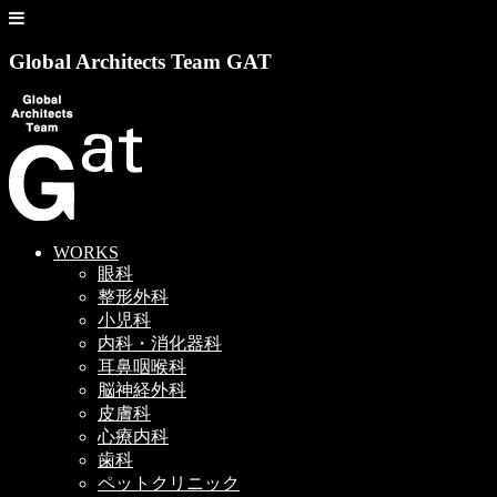
Global Architects Team GAT
WORKS
眼科
整形外科
小児科
内科・消化器科
耳鼻咽喉科
脳神経外科
皮膚科
心療内科
歯科
ペットクリニック