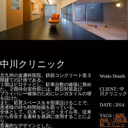
中川クリニック
北九州の皮膚科医院。鉄筋コンクリート造３
Works Details
階建ての計画である。
１階はピロティとし、駐車台数の確保に努め
た。２階待合室外部には、西日対策及び
CLIENT :
中
プライバシー確保のためにレンガタイルの塀
川クリニック
を設けた。
また、処置スペースを８部屋設けることで、
DATE :
2014
患者様の待ち時間短縮を図っている。
全体として、白木・レンガ・タイル等、従来
TAGS :
福岡
,
から存在する素材を基調に使用することによ
内科・消化器
り、
科
,
クリニッ
普遍的なデザインとした。