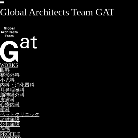
Global Architects Team GAT
WORKS
眼科
整形外科
小児科
内科・消化器科
耳鼻咽喉科
脳神経外科
皮膚科
心療内科
歯科
ペットクリニック
老健施設
公共施設
住宅
PROFILE