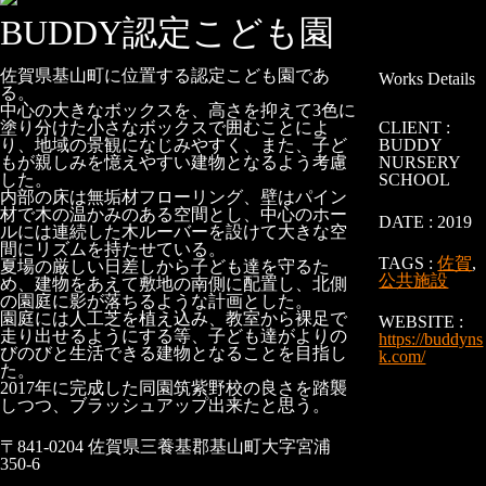
BUDDY認定こども園
佐賀県基山町に位置する認定こども園であ
Works Details
る。
中心の大きなボックスを、高さを抑えて3色に
塗り分けた小さなボックスで囲むことによ
CLIENT :
り、地域の景観になじみやすく、また、子ど
BUDDY
もが親しみを憶えやすい建物となるよう考慮
NURSERY
した。
SCHOOL
内部の床は無垢材フローリング、壁はパイン
材で木の温かみのある空間とし、中心のホー
DATE :
2019
ルには連続した木ルーバーを設けて大きな空
間にリズムを持たせている。
TAGS :
佐賀
,
夏場の厳しい日差しから子ども達を守るた
公共施設
め、建物をあえて敷地の南側に配置し、北側
の園庭に影が落ちるような計画とした。
園庭には人工芝を植え込み、教室から裸足で
WEBSITE :
走り出せるようにする等、子ども達がよりの
https://buddyns
びのびと生活できる建物となることを目指し
k.com/
た。
2017年に完成した同園筑紫野校の良さを踏襲
しつつ、ブラッシュアップ出来たと思う。
〒841-0204 佐賀県三養基郡基山町大字宮浦
350-6