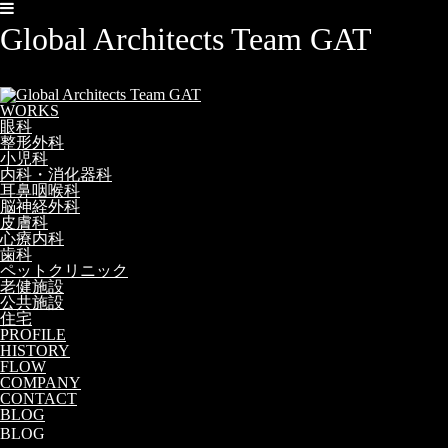
Global Architects Team GAT
WORKS
眼科
整形外科
小児科
内科・消化器科
耳鼻咽喉科
脳神経外科
皮膚科
心療内科
歯科
ペットクリニック
老健施設
公共施設
住宅
PROFILE
HISTORY
FLOW
COMPANY
CONTACT
BLOG
BLOG