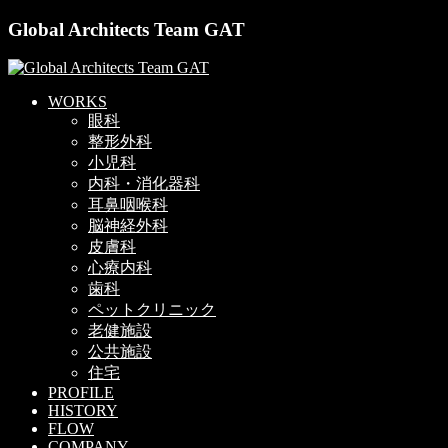
Global Architects Team GAT
WORKS
眼科
整形外科
小児科
内科・消化器科
耳鼻咽喉科
脳神経外科
皮膚科
心療内科
歯科
ペットクリニック
老健施設
公共施設
住宅
PROFILE
HISTORY
FLOW
COMPANY