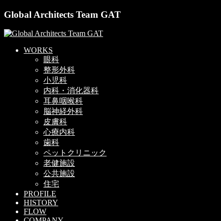
Global Architects Team GAT
WORKS
眼科
整形外科
小児科
内科・消化器科
耳鼻咽喉科
脳神経外科
皮膚科
心療内科
歯科
ペットクリニック
老健施設
公共施設
住宅
PROFILE
HISTORY
FLOW
COMPANY