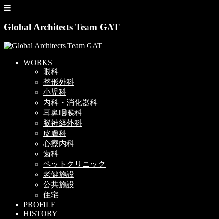
Global Architects Team GAT
WORKS
眼科
整形外科
小児科
内科・消化器科
耳鼻咽喉科
脳神経外科
皮膚科
心療内科
歯科
ペットクリニック
老健施設
公共施設
住宅
PROFILE
HISTORY