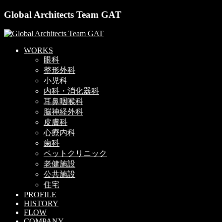
Global Architects Team GAT
WORKS
眼科
整形外科
小児科
内科・消化器科
耳鼻咽喉科
脳神経外科
皮膚科
心療内科
歯科
ペットクリニック
老健施設
公共施設
住宅
PROFILE
HISTORY
FLOW
COMPANY