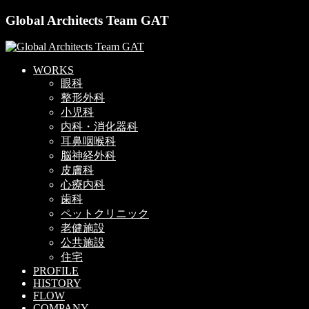
Global Architects Team GAT
WORKS
眼科
整形外科
小児科
内科・消化器科
耳鼻咽喉科
脳神経外科
皮膚科
心療内科
歯科
ペットクリニック
老健施設
公共施設
住宅
PROFILE
HISTORY
FLOW
COMPANY