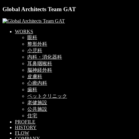
Global Architects Team GAT
WORKS
眼科
整形外科
小児科
内科・消化器科
耳鼻咽喉科
脳神経外科
皮膚科
心療内科
歯科
ペットクリニック
老健施設
公共施設
住宅
PROFILE
HISTORY
FLOW
COMPANY