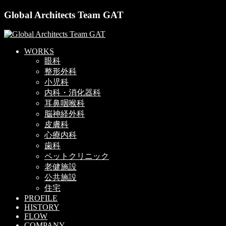
Global Architects Team GAT
WORKS
眼科
整形外科
小児科
内科・消化器科
耳鼻咽喉科
脳神経外科
皮膚科
心療内科
歯科
ペットクリニック
老健施設
公共施設
住宅
PROFILE
HISTORY
FLOW
COMPANY