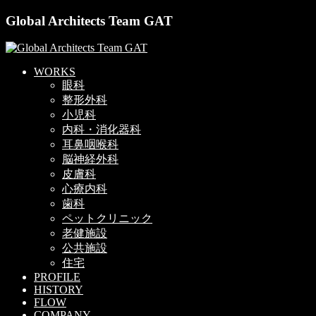
Global Architects Team GAT
WORKS
眼科
整形外科
小児科
内科・消化器科
耳鼻咽喉科
脳神経外科
皮膚科
心療内科
歯科
ペットクリニック
老健施設
公共施設
住宅
PROFILE
HISTORY
FLOW
COMPANY