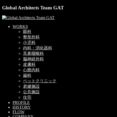
Global Architects Team GAT
WORKS
眼科
整形外科
小児科
内科・消化器科
耳鼻咽喉科
脳神経外科
皮膚科
心療内科
歯科
ペットクリニック
老健施設
公共施設
住宅
PROFILE
HISTORY
FLOW
COMPANY