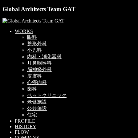
Global Architects Team GAT
WORKS
眼科
整形外科
小児科
内科・消化器科
耳鼻咽喉科
脳神経外科
皮膚科
心療内科
歯科
ペットクリニック
老健施設
公共施設
住宅
PROFILE
HISTORY
FLOW
COMPANY