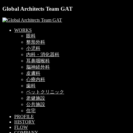
Global Architects Team GAT
WORKS
眼科
整形外科
小児科
内科・消化器科
耳鼻咽喉科
脳神経外科
皮膚科
心療内科
歯科
ペットクリニック
老健施設
公共施設
住宅
PROFILE
HISTORY
FLOW
COMPANY