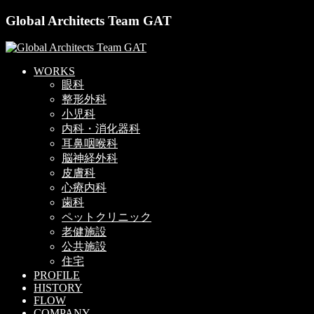
Global Architects Team GAT
WORKS
眼科
整形外科
小児科
内科・消化器科
耳鼻咽喉科
脳神経外科
皮膚科
心療内科
歯科
ペットクリニック
老健施設
公共施設
住宅
PROFILE
HISTORY
FLOW
COMPANY