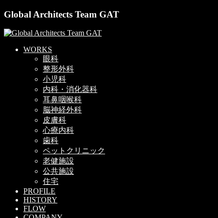
Global Architects Team GAT
WORKS
眼科
整形外科
小児科
内科・消化器科
耳鼻咽喉科
脳神経外科
皮膚科
心療内科
歯科
ペットクリニック
老健施設
公共施設
住宅
PROFILE
HISTORY
FLOW
COMPANY