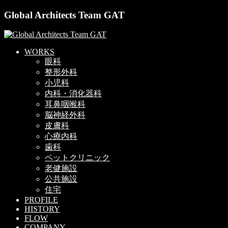
Global Architects Team GAT
WORKS
眼科
整形外科
小児科
内科・消化器科
耳鼻咽喉科
脳神経外科
皮膚科
心療内科
歯科
ペットクリニック
老健施設
公共施設
住宅
PROFILE
HISTORY
FLOW
COMPANY