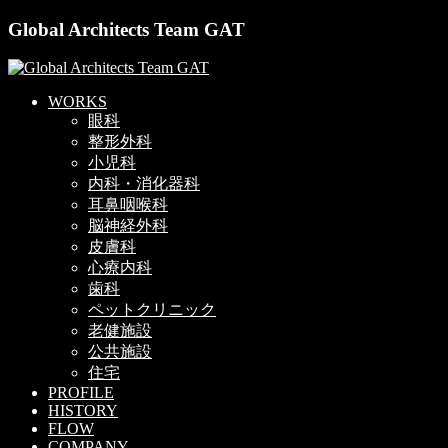
Global Architects Team GAT
WORKS
眼科
整形外科
小児科
内科・消化器科
耳鼻咽喉科
脳神経外科
皮膚科
心療内科
歯科
ペットクリニック
老健施設
公共施設
住宅
PROFILE
HISTORY
FLOW
COMPANY