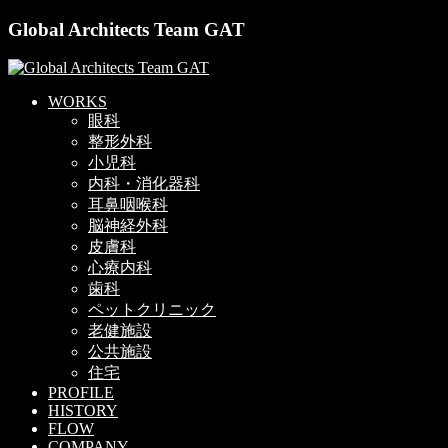
Global Architects Team GAT
WORKS
眼科
整形外科
小児科
内科・消化器科
耳鼻咽喉科
脳神経外科
皮膚科
心療内科
歯科
ペットクリニック
老健施設
公共施設
住宅
PROFILE
HISTORY
FLOW
COMPANY