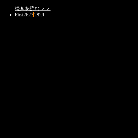
続きを読む ＞＞
First
26
27
28
29