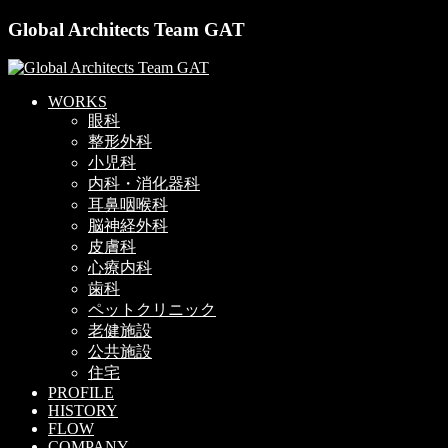
Global Architects Team GAT
WORKS
眼科
整形外科
小児科
内科・消化器科
耳鼻咽喉科
脳神経外科
皮膚科
心療内科
歯科
ペットクリニック
老健施設
公共施設
住宅
PROFILE
HISTORY
FLOW
COMPANY