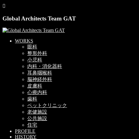
Global Architects Team GAT
WORKS
眼科
整形外科
小児科
内科・消化器科
耳鼻咽喉科
脳神経外科
皮膚科
心療内科
歯科
ペットクリニック
老健施設
公共施設
住宅
PROFILE
HISTORY