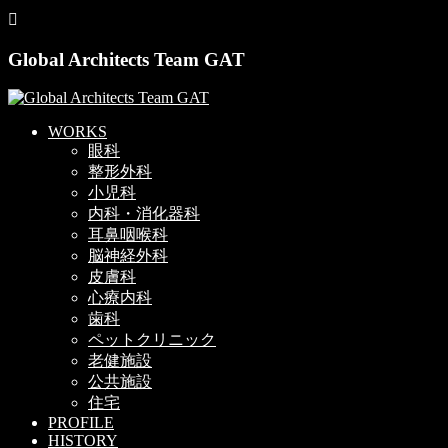
Global Architects Team GAT
WORKS
眼科
整形外科
小児科
内科・消化器科
耳鼻咽喉科
脳神経外科
皮膚科
心療内科
歯科
ペットクリニック
老健施設
公共施設
住宅
PROFILE
HISTORY