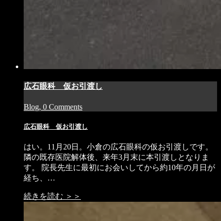
広石眼科 仮お引渡し
Blog, 0 Comments
広石眼科 仮お引渡し
はい。11月20日。小倉の広石眼科の仮お引渡しです。
隣の既存医院解体後、来年3月末に本引渡しとなりま
す。 院長先生に最初にお会いしてから約10年の月日が
経ち、…
続きを読む ＞＞