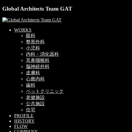
Global Architects Team GAT
WORKS
眼科
整形外科
小児科
内科・消化器科
耳鼻咽喉科
脳神経外科
皮膚科
心療内科
歯科
ペットクリニック
老健施設
公共施設
住宅
PROFILE
HISTORY
FLOW
COMPANY