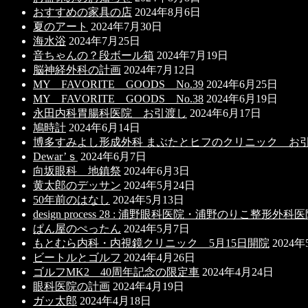
おすすめの家具の店
2024年8月6日
夏のアート
2024年7月30日
海水浴
2024年7月25日
音ちゃんの？段ボール箱
2024年7月19日
脳神経外科の計画
2024年7月12日
MY FAVORITE GOODS No.39
2024年6月25日
MY FAVORITE GOODS No.38
2024年6月19日
永田内科胃腸科医院 お引渡し
2024年6月17日
鳩時計
2024年6月14日
博多すみよし形成外科 まぶたとヒフのクリニック お
Dewar’ｓ
2024年6月7日
向坂眼科 地鎮祭
2024年6月3日
黄太郎のデッサン
2024年5月24日
50年前のはなし
2024年5月13日
design process 28 : 浦野眼科医院・浦野のりこ整
ぱん屋のぺったん
2024年5月7日
もとむら内科・内視鏡クリニック 5月15日開院
2024
ビートルとゴルフ
2024年4月26日
ゴルフMK2 40周年記念の限定車
2024年4月24日
眼科医院の計画
2024年4月19日
ガッ太郎
2024年4月18日