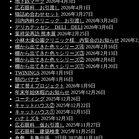
地下鉄マーク
2026年4月3日
広石眼科 お引渡し
2026年4月1日
猫詰め合わせセット
2026年3月27日
川内内科クリニック お引渡し
2026年3月24日
デリカテッセン DELI DELI
2026年3月6日
葉祥栄再訪 熊本展
2026年2月25日
小林大濠公園クリニック様 内覧会のお知らせ
2026年
棚から出てきた色々シリーズ④
2026年2月16日
棚から出てきた色々シリーズ③
2026年2月13日
棚から出てきた色々シリーズ②
2026年2月6日
棚から出てきた色々シリーズ①
2026年1月20日
TWININGS
2026年1月19日
朝のバナナ
2026年1月16日
建て替えプロジェクト
2026年1月9日
年末年始休暇のお知らせ
2025年12月26日
コーティング
2025年12月26日
キャットハウス②
2025年12月22日
キャットハウス①
2025年12月15日
ハナミズキ
2025年12月3日
広石眼科 仮お引渡し
2025年11月27日
広石眼科 建築検査
2025年11月25日
倉敷、丸亀出張 2日目
2025年11月18日