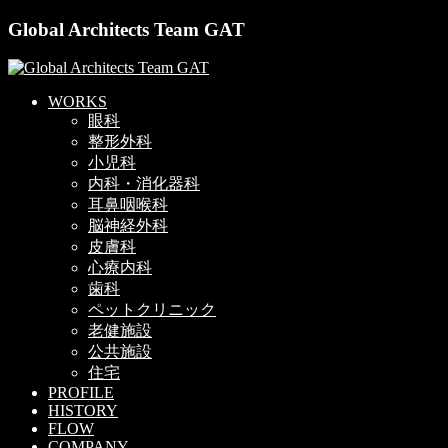
Global Architects Team GAT
WORKS
眼科
整形外科
小児科
内科・消化器科
耳鼻咽喉科
脳神経外科
皮膚科
心療内科
歯科
ペットクリニック
老健施設
公共施設
住宅
PROFILE
HISTORY
FLOW
COMPANY