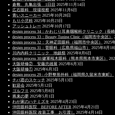
倉敷、丸亀出張 1日目
2025年11月14日
広石眼科 現場視察
2025年11月6日
青いスニーカー
2025年10月28日
もり小児科
2025年10月23日
アッシュトレー
2025年10月17日
design process 34：かわじり耳鼻咽喉科クリニック（
design process 33：Beauty Tuning Clinic（福岡市中央区）
design process 32：天神疋田眼科（福岡市中央区）
2025
design process 31：菅眼科（広島県福山市）
2025年8月1
川内内科クリニック 地鎮祭
2025年8月6日
design process 30:健軍桜木眼科（熊本県熊本市東区）
20
大阪研修② 安藤忠雄展
2025年6月3日
大阪研修①
2025年6月3日
design process 29 : 小野整形外科（福岡県久留米市東町）
チバ君のスケッチ
2025年5月13日
歓迎会
2025年5月12日
ゴルフⅡ
2025年5月8日
将来の夢
2025年5月1日
わが家のハナミズキ
2025年4月23日
沖田眼科医院 BEFORE AFTER
2025年4月21日
沖田眼科医院 改装工事 お引渡し
2025年4月14日