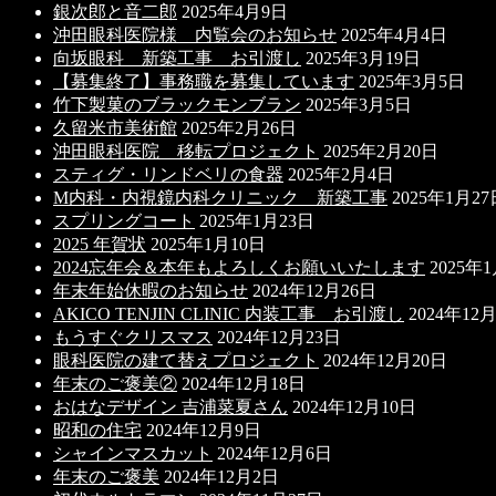
銀次郎と音二郎
2025年4月9日
沖田眼科医院様 内覧会のお知らせ
2025年4月4日
向坂眼科 新築工事 お引渡し
2025年3月19日
【募集終了】事務職を募集しています
2025年3月5日
竹下製菓のブラックモンブラン
2025年3月5日
久留米市美術館
2025年2月26日
沖田眼科医院 移転プロジェクト
2025年2月20日
スティグ・リンドベリの食器
2025年2月4日
M内科・内視鏡内科クリニック 新築工事
2025年1月27
スプリングコート
2025年1月23日
2025 年賀状
2025年1月10日
2024忘年会＆本年もよろしくお願いいたします
2025年
年末年始休暇のお知らせ
2024年12月26日
AKICO TENJIN CLINIC 内装工事 お引渡し
2024年12
もうすぐクリスマス
2024年12月23日
眼科医院の建て替えプロジェクト
2024年12月20日
年末のご褒美②
2024年12月18日
おはなデザイン 吉浦菜夏さん
2024年12月10日
昭和の住宅
2024年12月9日
シャインマスカット
2024年12月6日
年末のご褒美
2024年12月2日