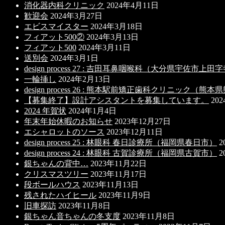
消化器内科クリニック
2024年4月11日
歓迎会
2024年3月27日
エビスマイスター
2024年3月18日
フィアット500②
2024年3月13日
フィアット500
2024年3月11日
送別会
2024年3月1日
design process 27 : 吉田耳鼻咽喉科（大分県宇佐市上
一輪挿し
2024年2月13日
design process 26 : 熊本駅前矯正歯科クリニック（
【募集終了】設計アシスタントを募集しています。
20
2024 年賀状
2024年1月4日
年末年始休暇のお知らせ
2023年12月27日
エシャロットのソース
2023年12月11日
design process 25 : 林眼科 春日診療所（福岡県春日市）
2
design process 24 : 林眼科 古賀診療所（福岡県古賀市）
2
銀ちゃんの背中…
2023年11月22日
クリスマスツリー
2023年11月17日
段ボールハウス
2023年11月13日
残されたハイヒール
2023年11月9日
旧車探訪
2023年11月8日
銀ちゃん音ちゃんの冬支度
2023年11月8日