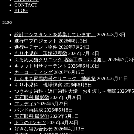
CONTACT
BLOG
BLOG
設計アシスタントを募集しています。
2026年8月3日
進行中プロジェクト
2026年8月3日
進行中テナント物件
2026年7月24日
もり小児科 現場視察②
2026年7月14日
くるめ犬猫クリニック 増築工事 お引渡し
2026年7月8
キャット用サマーテント
2026年6月18日
カーコーティング
2026年6月15日
しんまち胃腸内科クリニック 地鎮祭
2026年6月11日
もり小児科 現場視察
2026年6月5日
つきやま歯科・矯正歯科 大濠 お引渡し～開院
2026年
広石眼科 撮影②
2026年5月26日
フレディ5
2026年5月22日
バンド再結成
2026年5月8日
広石眼科 撮影①
2026年5月1日
トラのTシャツ
2026年4月24日
好きな組み合わせ
2026年4月13日