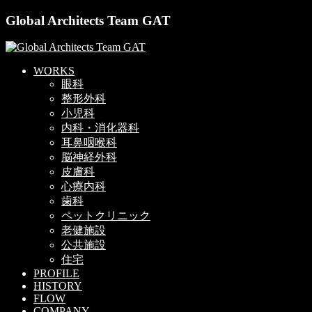
Global Architects Team GAT
WORKS
眼科
整形外科
小児科
内科・消化器科
耳鼻咽喉科
脳神経外科
皮膚科
心療内科
歯科
ペットクリニック
老健施設
公共施設
住宅
PROFILE
HISTORY
FLOW
COMPANY