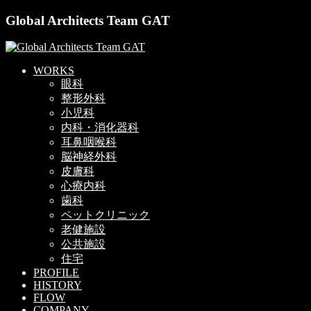
Global Architects Team GAT
WORKS
眼科
整形外科
小児科
内科・消化器科
耳鼻咽喉科
脳神経外科
皮膚科
心療内科
歯科
ペットクリニック
老健施設
公共施設
住宅
PROFILE
HISTORY
FLOW
COMPANY