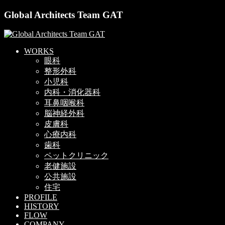
Global Architects Team GAT
WORKS
眼科
整形外科
小児科
内科・消化器科
耳鼻咽喉科
脳神経外科
皮膚科
心療内科
歯科
ペットクリニック
老健施設
公共施設
住宅
PROFILE
HISTORY
FLOW
COMPANY