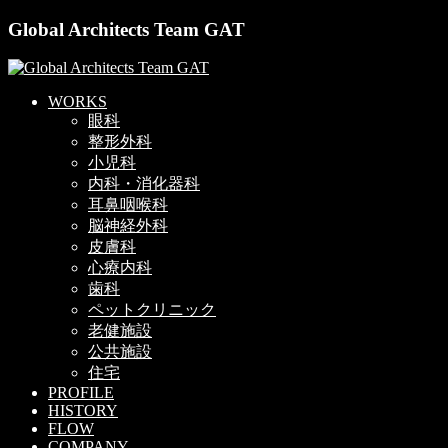
Global Architects Team GAT
WORKS
眼科
整形外科
小児科
内科・消化器科
耳鼻咽喉科
脳神経外科
皮膚科
心療内科
歯科
ペットクリニック
老健施設
公共施設
住宅
PROFILE
HISTORY
FLOW
COMPANY