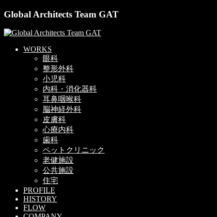
Global Architects Team GAT
WORKS
眼科
整形外科
小児科
内科・消化器科
耳鼻咽喉科
脳神経外科
皮膚科
心療内科
歯科
ペットクリニック
老健施設
公共施設
住宅
PROFILE
HISTORY
FLOW
COMPANY